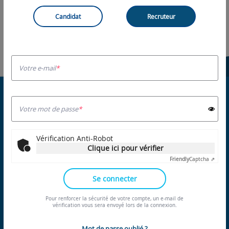
Candidat
Recruteur
Votre e-mail
Votre mot de passe
Vérification Anti-Robot
Clique ici pour vérifier
Friendly
Captcha ⇗
Se connecter
LIENS UTILES
Site officiel du Département de l’Allier
Pour renforcer la sécurité de votre compte, un e-mail de
vérification vous sera envoyé lors de la connexion.
Côté formation en Auvergne-Rhône-Alpes
Auvergne-Rhône-Alpes Entreprises / Antenne de l'Allier
Mot de passe oublié ?